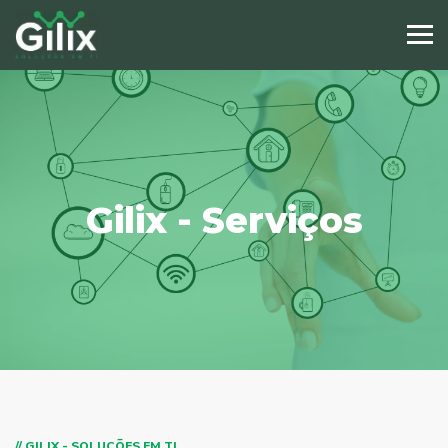
Gilix - Serviços
// GILIX - SOLUÇÕES EM TI